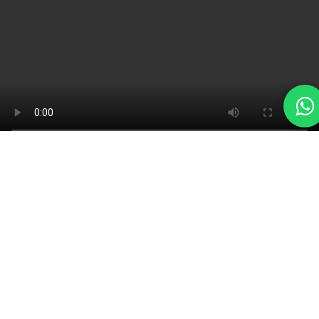
Clínica Dental Centro Odontológico
Paitilla
Centro Odontológico Paitilla está conformado por un grupo de
especialistas en las diferentes áreas de la odontología con vasta
experiencia al servicio de nuestros pacientes, realizando una practica
moderna con calidad y en una gran variedad de tratamientos