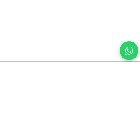
Dr. Felipe E. Magh Kwai Ben
Especialista en Periodoncia
Odontologo con mas de 25 años de experiencia.